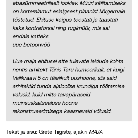
ebasümmeetriliselt looklev. Müüri säilitamiseks
on korterelamut esialgsest plaanist kõrgemale
tõstetud. Ehituse käigus toestati ja taastati
kaks kontraforssi ning tugimüür, mis sai
endale katteks
uue betoonvöö.
Uue maja ehitusel ette tulevate leidude kohta
nentis arhitekt Tõnis Taru humoorikalt, et kuigi
Vallikraavi 5 on täielikult uushoone, siis said
arhitektid tunda ajaloolise krundiga töötamise
valusid, kuid mitte tavapäraseid
muinsuskaitsealuse hoone
rekonstrueerimisega kaasnevaid võlusid.
Tekst ja sisu: Grete Tiigiste, ajakiri
MAJA