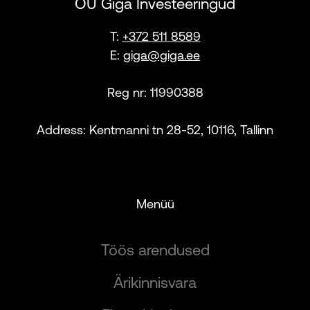
OÜ Giga Investeeringud
T:
+372 511 8589
E:
giga@giga.ee
Reg nr: 11990388
Address: Kentmanni tn 28-52, 10116, Tallinn
Menüü
Töös arendused
Ärikinnisvara