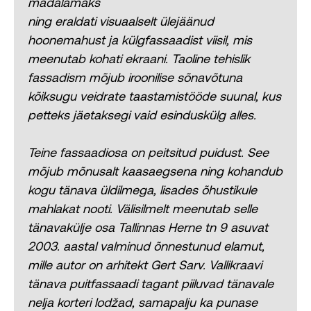
madalamaks
ning eraldati visuaalselt ülejäänud
hoonemahust ja külgfassaadist viisil, mis
meenutab kohati ekraani. Taoline tehislik
fassadism mõjub iroonilise sõnavõtuna
kõiksugu veidrate taastamistööde suunal, kus
petteks jäetaksegi vaid esinduskülg alles.
Teine fassaadiosa on peitsitud puidust. See
mõjub mõnusalt kaasaegsena ning kohandub
kogu tänava üldilmega, lisades õhustikule
mahlakat nooti. Välisilmelt meenutab selle
tänavakülje osa Tallinnas Herne tn 9 asuvat
2003. aastal valminud õnnestunud elamut,
mille autor on arhitekt Gert Sarv. Vallikraavi
tänava puitfassaadi tagant piiluvad tänavale
nelja korteri lodžad, samapalju ka punase