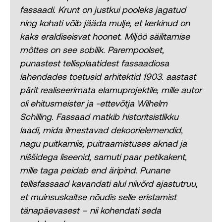
fassaadi. Krunt on justkui pooleks jagatud
ning kohati võib jääda mulje, et kerkinud on
kaks eraldiseisvat hoonet. Miljöö säilitamise
mõttes on see sobilik. Parempoolset,
punastest tellisplaatidest fassaadiosa
lahendades toetusid arhitektid 1903. aastast
pärit realiseerimata elamuprojektile, mille autor
oli ehitusmeister ja -ettevõtja Wilhelm
Schilling. Fassaad matkib historitsistlikku
laadi, mida ilmestavad dekoorielemendid,
nagu puitkarniis, puitraamistuses aknad ja
niššidega liseenid, samuti paar petikakent,
mille taga peidab end äripind. Punane
tellisfassaad kavandati alul niivõrd ajastutruu,
et muinsuskaitse nõudis selle eristamist
tänapäevasest – nii kohendati seda