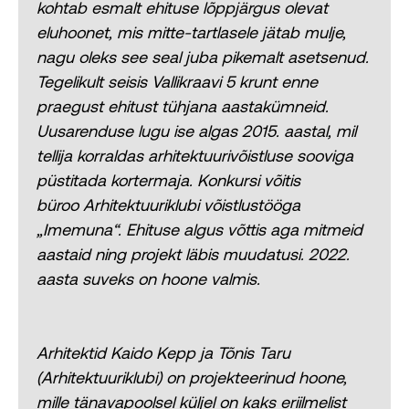
kohtab esmalt ehituse lõppjärgus olevat
eluhoonet, mis mitte-tartlasele jätab mulje,
nagu oleks see seal juba pikemalt asetsenud.
Tegelikult seisis Vallikraavi 5 krunt enne
praegust ehitust tühjana
aastakümneid.
Uusarenduse lugu ise algas 2015. aastal, mil
tellija korraldas arhitektuurivõistluse sooviga
püstitada kortermaja. Konkursi võitis
büroo
Arhitektuuriklubi võistlustööga
„Imemuna“. Ehituse algus võttis aga mitmeid
aastaid ning projekt läbis muudatusi. 2022.
aasta suveks on hoone valmis.
Arhitektid Kaido Kepp ja Tõnis Taru
(Arhitektuuriklubi) on projekteerinud hoone,
mille tänavapoolsel küljel on kaks eriilmelist