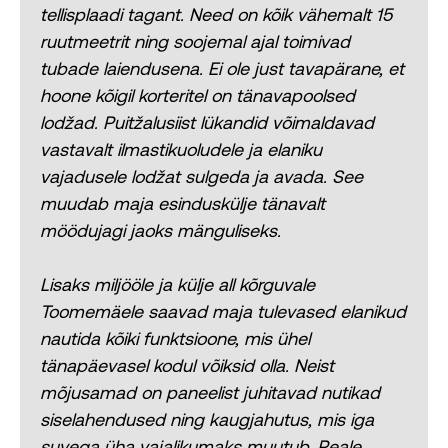
tellisplaadi tagant. Need on kõik vähemalt 15
ruutmeetrit ning soojemal ajal toimivad
tubade laiendusena. Ei ole just tavapärane, et
hoone kõigil korteritel on tänavapoolsed
lodžad. Puitžalusiist lükandid võimaldavad
vastavalt ilmastikuoludele ja elaniku
vajadusele lodžat sulgeda ja avada. See
muudab maja esinduskülje tänavalt
möödujagi jaoks mänguliseks.
Lisaks miljööle ja külje all kõrguvale
Toomemäele saavad maja tulevased elanikud
nautida kõiki funktsioone, mis ühel
tänapäevasel kodul võiksid olla. Neist
mõjusamad on paneelist juhitavad nutikad
siselahendused ning kaugjahutus, mis iga
suvega üha vajalikumaks muutub. Peale