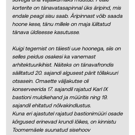
korterite on tänavatasapinnal üks äripind, mis
endale peagi sisu saab. Äripinnast võib saada
hoone kese, tänu millele on maja lülitatud
tänava üldisesse kasutusse.
Kuigi tegemist on täiesti uue hoonega, siis on
selles peidus osakesi ka vanemast
arhitektuurikihist. Näiteks on tänavafrondis
säilitatud 20. sajandi algusest pärit tõllakuuri
otsasein. Omaette väljakutse oli
konserveerida 17. sajandil rajatud Karl IX
bastioni muldkehand ja müüritis ning 19.
sajandil ehitatud nõlvakindlustus.
Kuna eri ajastutel rajatud bastionimüüri osade
kõrgused erinevad krundi lõikes, on kinnistu
Toomemäele suunatud sisehoov