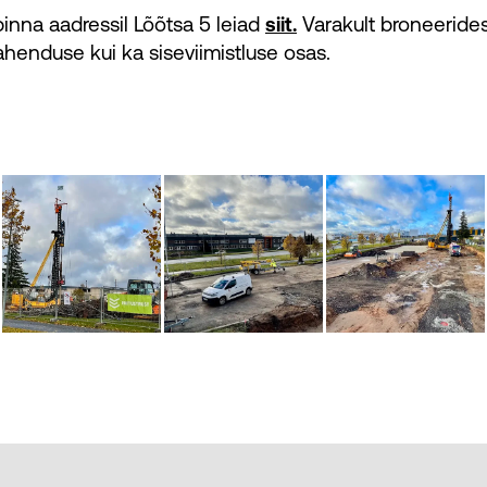
inna aadressil Lõõtsa 5 leiad
Varakult broneeride
siit.
lahenduse kui ka siseviimistluse osas.