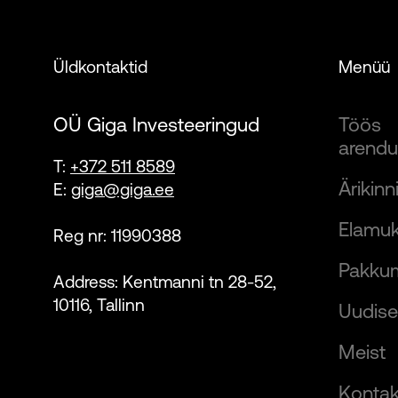
Üldkontaktid
Menüü
OÜ Giga Investeeringud
Töös
arend
T:
+372 511 8589
Ärikinn
E:
giga@giga.ee
Elamuk
Reg nr: 11990388
Pakku
Address: Kentmanni tn 28-52,
10116, Tallinn
Uudis
Meist
Kontak