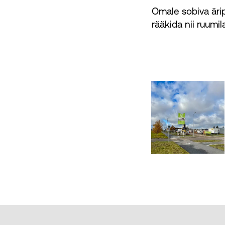
Omale sobiva ärip
rääkida nii ruumi