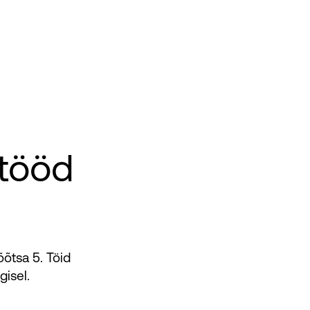
stööd
õõtsa 5. Töid
isel.