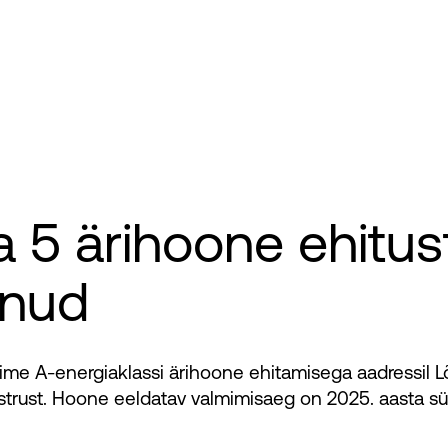
a 5 ärihoone ehitu
anud
ime A-energiaklassi ärihoone ehitamisega aadressil L
strust. Hoone eeldatav valmimisaeg on 2025. aasta süg