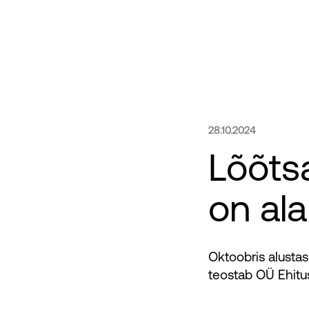
28.10.2024
Lõõts
on al
Oktoobris alustas
teostab OÜ Ehitu