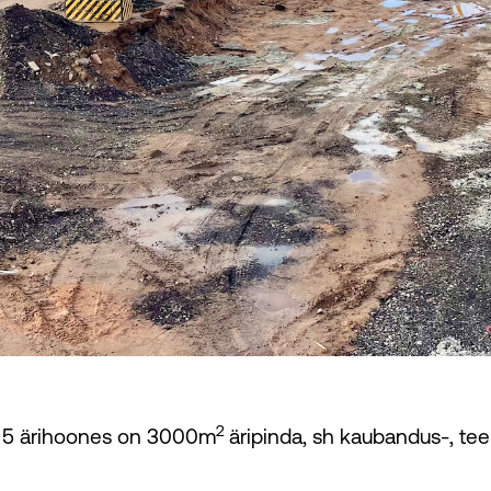
2
a 5 ärihoones on 3000m
äripinda, sh kaubandus-, tee