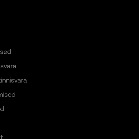
used
isvara
innisvara
mised
ed
t