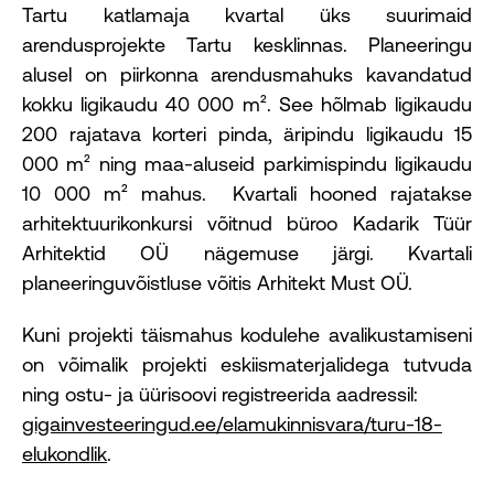
Tartu katlamaja kvartal üks suurimaid
arendusprojekte Tartu kesklinnas. Planeeringu
alusel on piirkonna arendusmahuks kavandatud
kokku ligikaudu 40 000 m². See hõlmab ligikaudu
200 rajatava korteri pinda, äripindu ligikaudu 15
000 m² ning maa-aluseid parkimispindu ligikaudu
10 000 m² mahus. Kvartali hooned rajatakse
arhitektuurikonkursi võitnud büroo Kadarik Tüür
Arhitektid OÜ nägemuse järgi. Kvartali
planeeringuvõistluse võitis Arhitekt Must OÜ.
Kuni projekti täismahus kodulehe avalikustamiseni
on võimalik projekti eskiismaterjalidega tutvuda
ning ostu- ja üürisoovi registreerida aadressil:
gigainvesteeringud.ee/elamukinnisvara/turu-18-
elukondlik
.