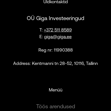
Üldkontaktid
OÜ Giga Investeeringud
T:
+372 511 8589
E:
giga@giga.ee
Reg nr: 11990388
Address: Kentmanni tn 28-52, 10116, Tallinn
Menüü
Töös arendused