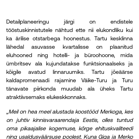
Detailplaneeringu järgi on endistele
tööstuskinnistutele nähtud ette nii elukondliku kui
ka ärilise otstarbega hoonestus. Tartu kesklinna
lähedal asuvasse kvartalisse on plaanitud
eluhooned ning hotelli- ja büroohoone, mida
ümbritsev ala kujundatakse funktsionaalseks ja
kõigile avatud linnaruumiks. Tartu jõeäärse
kaldapromenaadi rajamine Väike-Turu ja Turu
tänavate piirkonda muudab ala üheks Tartu
atraktiivsemaks elukeskkonnaks.
„
Meil on hea meel alustada koostööd Merkoga, kes
on juhtiv kinnisvaraarendaja Eestis, olles tuntud
oma pikaajalise kogemuse, kõrge ehituskvaliteedi
ning usaldusväärsuse poolest. Kuna Giga ja Merko