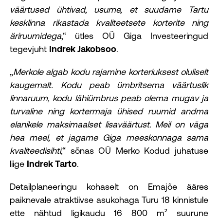
väärtused ühtivad, usume, et suudame Tartu
kesklinna rikastada kvaliteetsete korterite ning
äriruumidega
,“ ütles OÜ Giga Investeeringud
tegevjuht
Indrek Jakobsoo
.
„
Merkole algab kodu rajamine korteriuksest oluliselt
kaugemalt. Kodu peab ümbritsema väärtuslik
linnaruum, kodu lähiümbrus peab olema mugav ja
turvaline ning kortermaja ühised ruumid andma
elanikele maksimaalset lisaväärtust. Meil on väga
hea meel, et jagame Giga meeskonnaga sama
kvaliteedisihti
,“ sõnas OÜ Merko Kodud juhatuse
liige
Indrek Tarto
.
Detailplaneeringu kohaselt on Emajõe ääres
paiknevale atraktiivse asukohaga Turu 18 kinnistule
ette nähtud ligikaudu 16 800 m² suurune