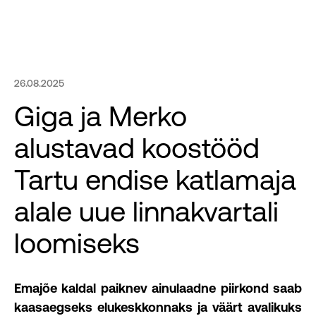
Töös arendused
Ärikinnisvara
26.08.2025
Giga ja Merko
Elamukinnisvara
alustavad koostööd
Pakkumised
Tartu endise katlamaja
Uudised
alale uue linnakvartali
loomiseks
Meist
Kontakt
Emajõe kaldal paiknev ainulaadne piirkond saab
kaasaegseks elukeskkonnaks ja väärt avalikuks