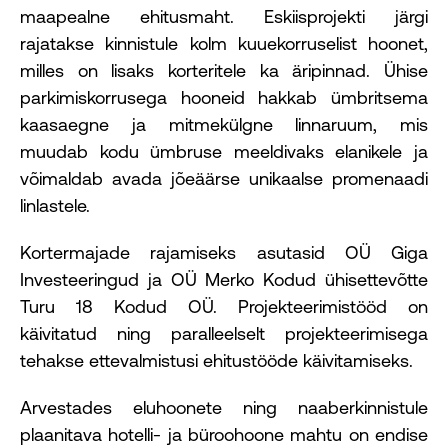
maapealne ehitusmaht. Eskiisprojekti järgi
rajatakse kinnistule kolm kuuekorruselist hoonet,
milles on lisaks korteritele ka äripinnad. Ühise
parkimiskorrusega hooneid hakkab ümbritsema
kaasaegne ja mitmekülgne linnaruum, mis
muudab kodu ümbruse meeldivaks elanikele ja
võimaldab avada jõeäärse unikaalse promenaadi
linlastele.
Kortermajade rajamiseks asutasid OÜ Giga
Investeeringud ja OÜ Merko Kodud ühisettevõtte
Turu 18 Kodud OÜ. Projekteerimistööd on
käivitatud ning paralleelselt projekteerimisega
tehakse ettevalmistusi ehitustööde käivitamiseks.
Arvestades eluhoonete ning naaberkinnistule
plaanitava hotelli- ja büroohoone mahtu on endise