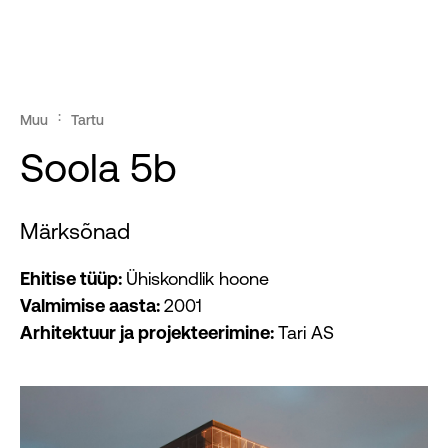
Töös arendused
Ärikinnisvara
Muu
Tartu
Soola 5b
Elamukinnisvara
Pakkumised
Märksõnad
Ehitise tüüp:
Ühiskondlik hoone
Uudised
Valmimise aasta:
2001
Arhitektuur ja projekteerimine:
Tari AS
Meist
Kontakt